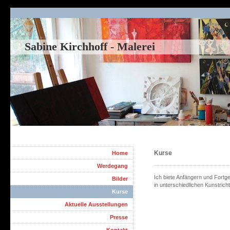
Sabine Kirchhoff - Malerei
Kurse
Home
Werdegang
Ich biete Anfängern und Fortg
Bilder
in unterschiedlichen Kunstric
Kurse
Aktuelle Ausstellungen
Presse